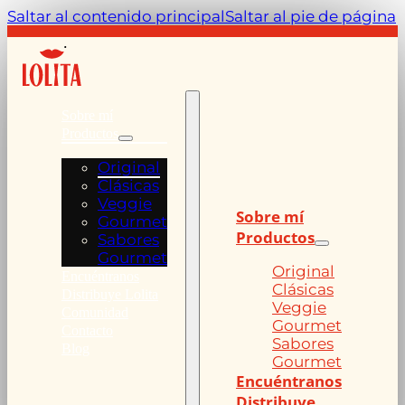
Saltar al contenido principal
Saltar al pie de página
Sobre mí
Productos
Original
Clásicas
Veggie
Sobre mí
Gourmet
Productos
Sabores
Gourmet
Original
Encuéntranos
Clásicas
Distribuye Lolita
Veggie
Comunidad
Gourmet
Contacto
Sabores
Blog
Gourmet
Encuéntranos
Distribuye