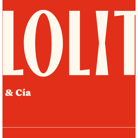
& Cía