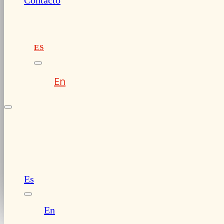
Contacto
ES
En
Es
En