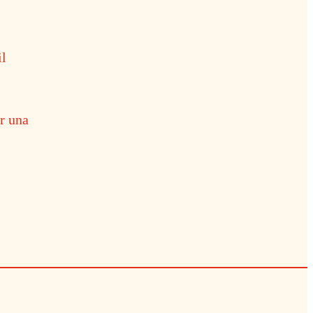
il
r una