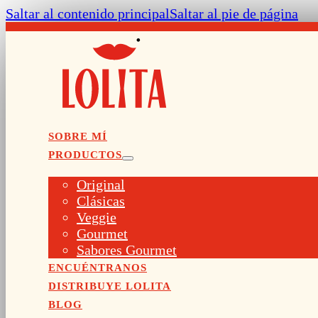
Saltar al contenido principal
Saltar al pie de página
SOBRE MÍ
PRODUCTOS
Original
Clásicas
Veggie
Gourmet
Sabores Gourmet
ENCUÉNTRANOS
DISTRIBUYE LOLITA
BLOG