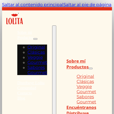
Saltar al contenido principal
Saltar al pie de página
Sobre mí
Productos
Original
Clásicas
Veggie
Sobre mí
Gourmet
Productos
Sabores
Gourmet
Original
Encuéntranos
Clásicas
Distribuye Lolita
Veggie
Comunidad
Gourmet
Contacto
Sabores
Blog
Gourmet
Encuéntranos
Distribuye