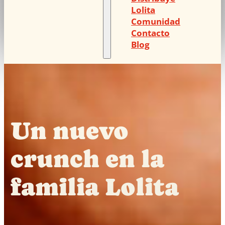
Lolita
Comunidad
Contacto
Blog
Un nuevo
crunch en la
familia Lolita