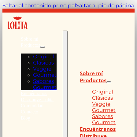
Saltar al contenido principal
Saltar al pie de página
Sobre mí
Productos
Original
Clásicas
Veggie
Sobre mí
Gourmet
Productos
Sabores
Gourmet
Original
Encuéntranos
Clásicas
Distribuye Lolita
Veggie
Comunidad
Gourmet
Contacto
Sabores
Blog
Gourmet
Encuéntranos
Distribuye