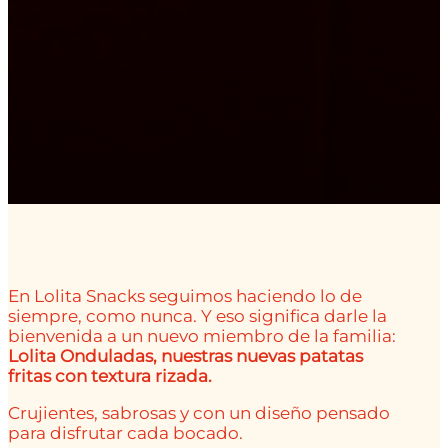
En Lolita Snacks seguimos haciendo lo de
siempre, como nunca. Y eso significa darle la
bienvenida a un nuevo miembro de la familia:
Lolita Onduladas, nuestras nuevas patatas
fritas con textura rizada.
Crujientes, sabrosas y con un diseño pensado
para disfrutar cada bocado.