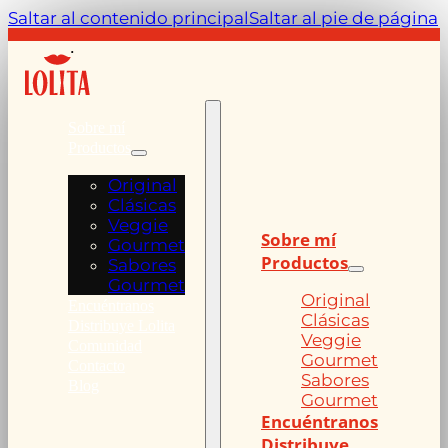
Saltar al contenido principal
Saltar al pie de página
Sobre mí
Productos
Original
Clásicas
Veggie
Sobre mí
Gourmet
Productos
Sabores
Gourmet
Original
Encuéntranos
Clásicas
Distribuye Lolita
Veggie
Comunidad
Gourmet
Contacto
Sabores
Blog
Gourmet
Encuéntranos
Distribuye